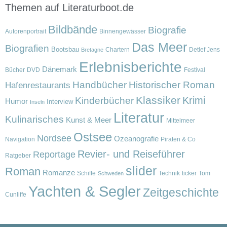
Themen auf Literaturboot.de
Bildbände
Biografie
Autorenportrait
Binnengewässer
Das Meer
Biografien
Bootsbau
Chartern
Detlef Jens
Bretagne
Erlebnisberichte
Dänemark
Bücher
DVD
Festival
Handbücher
Historischer Roman
Hafenrestaurants
Klassiker
Krimi
Kinderbücher
Humor
Interview
Inseln
Literatur
Kulinarisches
Kunst & Meer
Mittelmeer
Ostsee
Nordsee
Ozeanografie
Navigation
Piraten & Co
Revier- und Reiseführer
Reportage
Ratgeber
slider
Roman
Romanze
Schiffe
Technik
ticker
Tom
Schweden
Yachten & Segler
Zeitgeschichte
Cunliffe