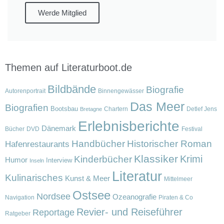
Werde Mitglied
Themen auf Literaturboot.de
Bildbände
Biografie
Autorenportrait
Binnengewässer
Das Meer
Biografien
Bootsbau
Chartern
Detlef Jens
Bretagne
Erlebnisberichte
Dänemark
Bücher
DVD
Festival
Handbücher
Historischer Roman
Hafenrestaurants
Klassiker
Krimi
Kinderbücher
Humor
Interview
Inseln
Literatur
Kulinarisches
Kunst & Meer
Mittelmeer
Ostsee
Nordsee
Ozeanografie
Navigation
Piraten & Co
Revier- und Reiseführer
Reportage
Ratgeber