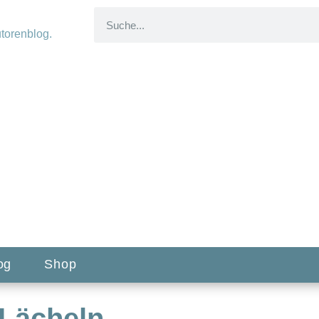
og
Shop
 Lächeln