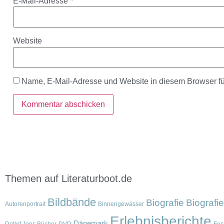
E-Mail-Adresse
*
Website
Name, E-Mail-Adresse und Website in diesem Browser f
Themen auf Literaturboot.de
Bildbände
Biografie
Biografi
Autorenportrait
Binnengewässer
Erlebnisberichte
Dänemark
Detlef Jens Bücher
DVD
Fest