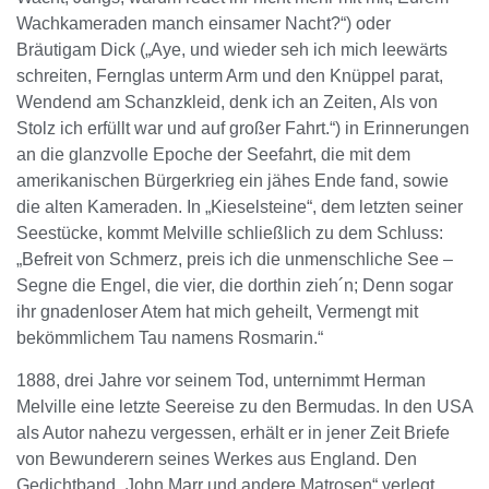
Wachkameraden manch einsamer Nacht?“) oder
Bräutigam Dick („Aye, und wieder seh ich mich leewärts
schreiten, Fernglas unterm Arm und den Knüppel parat,
Wendend am Schanzkleid, denk ich an Zeiten, Als von
Stolz ich erfüllt war und auf großer Fahrt.“) in Erinnerungen
an die glanzvolle Epoche der Seefahrt, die mit dem
amerikanischen Bürgerkrieg ein jähes Ende fand, sowie
die alten Kameraden. In „Kieselsteine“, dem letzten seiner
Seestücke, kommt Melville schließlich zu dem Schluss:
„Befreit von Schmerz, preis ich die unmenschliche See –
Segne die Engel, die vier, die dorthin zieh´n; Denn sogar
ihr gnadenloser Atem hat mich geheilt, Vermengt mit
bekömmlichem Tau namens Rosmarin.“
1888, drei Jahre vor seinem Tod, unternimmt Herman
Melville eine letzte Seereise zu den Bermudas. In den USA
als Autor nahezu vergessen, erhält er in jener Zeit Briefe
von Bewunderern seines Werkes aus England. Den
Gedichtband „John Marr und andere Matrosen“ verlegt