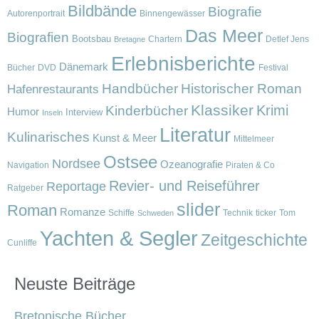
Bildbände
Biografie
Autorenportrait
Binnengewässer
Das Meer
Biografien
Bootsbau
Chartern
Detlef Jens
Bretagne
Erlebnisberichte
Dänemark
Bücher
DVD
Festival
Handbücher
Historischer Roman
Hafenrestaurants
Klassiker
Krimi
Kinderbücher
Humor
Interview
Inseln
Literatur
Kulinarisches
Kunst & Meer
Mittelmeer
Ostsee
Nordsee
Ozeanografie
Navigation
Piraten & Co
Revier- und Reiseführer
Reportage
Ratgeber
slider
Roman
Romanze
Schiffe
Technik
ticker
Tom
Schweden
Yachten & Segler
Zeitgeschichte
Cunliffe
Neuste Beiträge
Bretonische Bücher