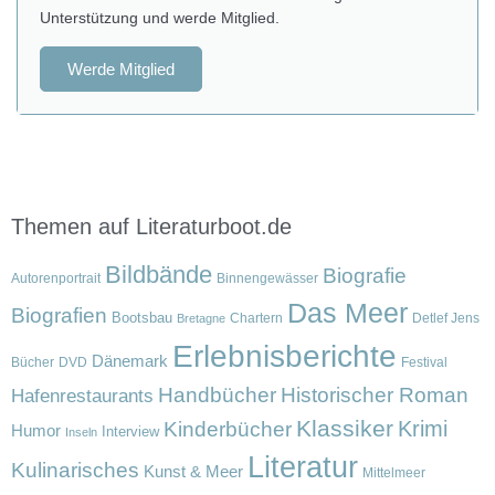
Unterstützung und werde Mitglied.
Werde Mitglied
Themen auf Literaturboot.de
Bildbände
Biografie
Autorenportrait
Binnengewässer
Das Meer
Biografien
Bootsbau
Chartern
Detlef Jens
Bretagne
Erlebnisberichte
Dänemark
Bücher
DVD
Festival
Handbücher
Historischer Roman
Hafenrestaurants
Klassiker
Krimi
Kinderbücher
Humor
Interview
Inseln
Literatur
Kulinarisches
Kunst & Meer
Mittelmeer