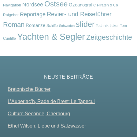
Ostsee
Nordsee
Ozeanografie
Navigation
Piraten & Co
Revier- und Reiseführer
Reportage
Ratgeber
slider
Roman
Romanze
Schiffe
Technik
ticker
Tom
Schweden
Yachten & Segler
Zeitgeschichte
Cunliffe
NEUSTE BEITRÄGE
Bretonische Bücher
L’Auberlac’h, Rade de Brest: Le Tapecul
Culture Seconde, Cherbourg
Ethel Wilson: Liebe und Salzwasser