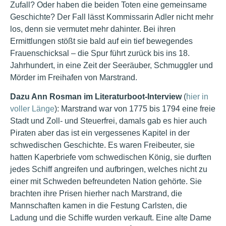
Zufall? Oder haben die beiden Toten eine gemeinsame
Geschichte? Der Fall lässt Kommissarin Adler nicht mehr
los, denn sie vermutet mehr dahinter. Bei ihren
Ermittlungen stößt sie bald auf ein tief bewegendes
Frauenschicksal – die Spur führt zurück bis ins 18.
Jahrhundert, in eine Zeit der Seeräuber, Schmuggler und
Mörder im Freihafen von Marstrand.
Dazu Ann Rosman im Literaturboot-Interview
(
hier in
voller Länge
): Marstrand war von 1775 bis 1794 eine freie
Stadt und Zoll- und Steuerfrei, damals gab es hier auch
Piraten aber das ist ein vergessenes Kapitel in der
schwedischen Geschichte. Es waren Freibeuter, sie
hatten Kaperbriefe vom schwedischen König, sie durften
jedes Schiff angreifen und aufbringen, welches nicht zu
einer mit Schweden befreundeten Nation gehörte. Sie
brachten ihre Prisen hierher nach Marstrand, die
Mannschaften kamen in die Festung Carlsten, die
Ladung und die Schiffe wurden verkauft. Eine alte Dame