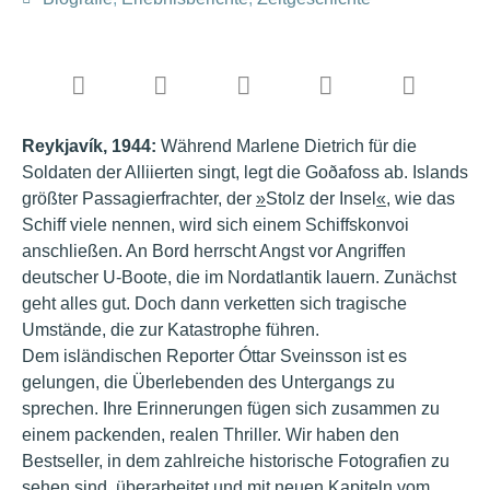
Reykjav
ík, 1944:
Während Marlene Dietrich für die
Soldaten der Alliierten singt, legt die Goðafoss ab. Islands
größter Passagierfrachter, der
»
Stolz der Insel
«
, wie das
Schiff viele nennen, wird sich einem Schiffskonvoi
anschließen. An Bord herrscht Angst vor Angriffen
deutscher U-Boote, die im Nordatlantik lauern. Zunächst
geht alles gut. Doch dann verketten sich tragische
Umstände, die zur Katastrophe führen.
Dem isländischen Reporter Ó
ttar Sveinsson ist es
gelungen, die Überlebenden des Untergangs zu
sprechen. Ihre Erinnerungen fügen sich zusammen zu
einem packenden, realen Thriller. Wir haben den
Bestseller, in dem zahlreiche historische Fotografien zu
sehen sind, überarbeitet und mit neuen Kapiteln vom