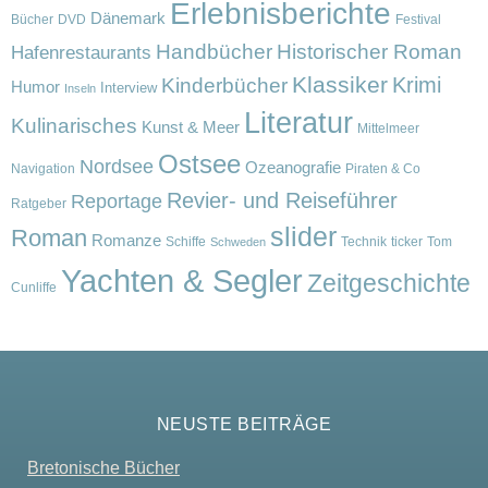
Erlebnisberichte
Dänemark
Bücher
DVD
Festival
Handbücher
Historischer Roman
Hafenrestaurants
Klassiker
Krimi
Kinderbücher
Humor
Interview
Inseln
Literatur
Kulinarisches
Kunst & Meer
Mittelmeer
Ostsee
Nordsee
Ozeanografie
Navigation
Piraten & Co
Revier- und Reiseführer
Reportage
Ratgeber
slider
Roman
Romanze
Schiffe
Technik
ticker
Tom
Schweden
Yachten & Segler
Zeitgeschichte
Cunliffe
NEUSTE BEITRÄGE
Bretonische Bücher