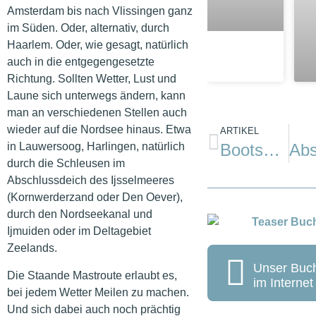
Amsterdam bis nach Vlissingen ganz
im Süden. Oder, alternativ, durch
Haarlem. Oder, wie gesagt, natürlich
auch in die entgegengesetzte
Richtung. Sollten Wetter, Lust und
Laune sich unterwegs ändern, kann
man an verschiedenen Stellen auch
wieder auf die Nordsee hinaus. Etwa
ARTIKEL
Bootspruefung.de: Einfacher lernen für den Segelschein
in Lauwersoog, Harlingen, natürlich
durch die Schleusen im
Abschlussdeich des Ijsselmeeres
(Kornwerderzand oder Den Oever),
durch den Nordseekanal und
Ijmuiden oder im Deltagebiet
Zeelands.
Unser Buc
Die Staande Mastroute erlaubt es,
im Internet
bei jedem Wetter Meilen zu machen.
Und sich dabei auch noch prächtig