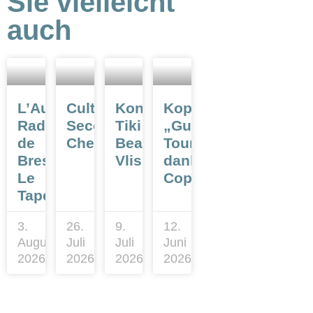
Sie vielleicht
auch
L’Auberlac’h,
Culture
Kon
Kopenhagen:
Rade
Seconde,
Tiki
„Guter”
de
Cherbourg
Beachclub,
Tourismus
Brest:
Vlissingen
dank
Le
CopenPay
Tapecul
3.
26.
9.
12.
August
Juli
Juli
Juni
2026
2026
2026
2026