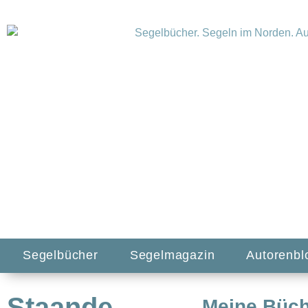
Segelbücher
Segelmagazin
Autorenbl
Staande
Meine Büc