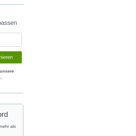
passen
 unsere
g
.
rd
 mehr als