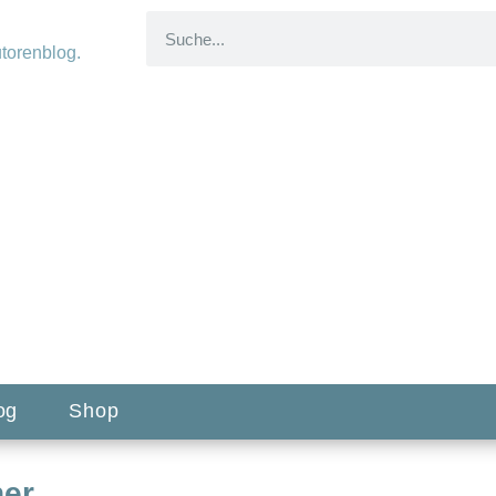
og
Shop
her