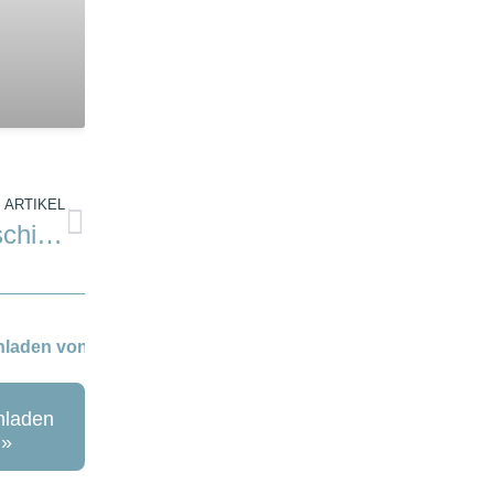
ARTIKEL
Abschied von Harald Mertes
hladen
 »