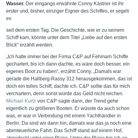
Wasser.
Der eingangs erwähnte Conny Kästner ist ihr
erster und, bisher, einziger Eigner des Schiffes, er segelt
es
seit dem ersten Tag. Die Geschichte, wie er zu seinem
Schiff kam, könnte unter dem Titel „Liebe auf den ersten
Blick“ erzählt werden.
„Ich hatte immer bei der Firma C&P auf Fehmarn Schiffe
gechartert, bis ich dann dachte, es wäre doch besser, ein
eigenes Boot zu haben“, erzählt Conny. „Damals war
gerade die Hallberg-Rassy 312 herausgekommen, das ist
doch ein tolles Schiff, dachte ich. C&P sollte das für mich
verchartern, denn sonst würde das Geld nicht reichen.
Michael Kurtz
von C&P sagte dann, der Trend gehe
eigentlich zu größeren Booten. Er wüsste da auch schon
was, er war in Verbindung mit einem Yachthändler in
Berlin. Da sind wir dann hin, damals war das ja noch eine
abenteuerliche Fahrt. Das Schiff stand auf einem Hof,
abgedeckt unter einer Plane. Unter der Plane bin ich an