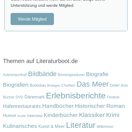
Unterstützung und werde Mitglied.
Werde Mitglied
Themen auf Literaturboot.de
Bildbände
Biografie
Autorenportrait
Binnengewässer
Das Meer
Biografien
Bootsbau
Chartern
Detlef Jens
Bretagne
Erlebnisberichte
Dänemark
Bücher
DVD
Festival
Handbücher
Historischer Roman
Hafenrestaurants
Klassiker
Krimi
Kinderbücher
Humor
Interview
Inseln
Literatur
Kulinarisches
Kunst & Meer
Mittelmeer