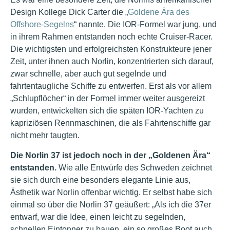
Design Kollege Dick Carter die „
Goldene Ära des
Offshore-Segelns
“ nannte. Die IOR-Formel war jung, und
in ihrem Rahmen entstanden noch echte Cruiser-Racer.
Die wichtigsten und erfolgreichsten Konstrukteure jener
Zeit, unter ihnen auch Norlin, konzentrierten sich darauf,
zwar schnelle, aber auch gut segelnde und
fahrtentaugliche Schiffe zu entwerfen. Erst als vor allem
„Schlupflöcher“ in der Formel immer weiter ausgereizt
wurden, entwickelten sich die späten IOR-Yachten zu
kapriziösen Rennmaschinen, die als Fahrtenschiffe gar
nicht mehr taugten.
Die Norlin 37 ist jedoch noch in der „Goldenen Ära“
entstanden.
Wie alle Entwürfe des Schweden zeichnet
sie sich durch eine besonders elegante Linie aus,
Ästhetik war Norlin offenbar wichtig. Er selbst habe sich
einmal so über die Norlin 37 geäußert: „Als ich die 37er
entwarf, war die Idee, einen leicht zu segelnden,
schnellen Eintonner zu bauen, ein so großes Boot auch