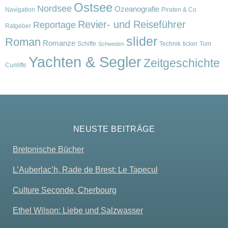
Ostsee
Nordsee
Ozeanografie
Navigation
Piraten & Co
Revier- und Reiseführer
Reportage
Ratgeber
slider
Roman
Romanze
Schiffe
Technik
ticker
Tom
Schweden
Yachten & Segler
Zeitgeschichte
Cunliffe
NEUSTE BEITRÄGE
Bretonische Bücher
L’Auberlac’h, Rade de Brest: Le Tapecul
Culture Seconde, Cherbourg
Ethel Wilson: Liebe und Salzwasser