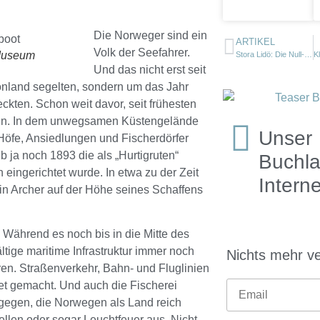
Die Norweger sind ein
ARTIKEL
Volk der Seefahrer.
 Museum
Stora Lidö: Die Null-Insel
Und das nicht erst seit
önland segelten, sondern um das Jahr
kten. Schon weit davor, seit frühesten
ein. In dem unwegsamen Küstengelände
Unser
Höfe, Ansiedlungen und Fischerdörfer
 ja noch 1893 die als „Hurtigruten“
Buchla
ingerichtet wurde. In etwa zu der Zeit
Interne
in Archer auf der Höhe seines Schaffens
 Während es noch bis in die Mitte des
ältige maritime Infrastruktur immer noch
Nichts mehr v
hren. Straßenverkehr, Bahn- und Fluglinien
let gemacht. Und auch die Fischerei
ngegen, die Norwegen als Land reich
ellen oder sogar Leuchtfeuer aus. Nicht