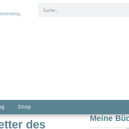
og
Shop
Meine Bü
etter des