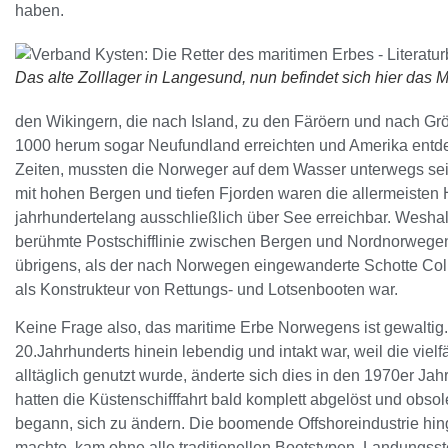
haben.
Das alte Zolllager in Langesund, nun befindet sich hier das
den Wikingern, die nach Island, zu den Färöern und nach Gr
1000 herum sogar Neufundland erreichten und Amerika entdec
Zeiten, mussten die Norweger auf dem Wasser unterwegs s
mit hohen Bergen und tiefen Fjorden waren die allermeisten 
jahrhundertelang ausschließlich über See erreichbar. Weshalb
berühmte Postschifflinie zwischen Bergen und Nordnorwegen e
übrigens, als der nach Norwegen eingewanderte Schotte Col
als Konstrukteur von Rettungs- und Lotsenbooten war.
Keine Frage also, das maritime Erbe Norwegens ist gewaltig.
20.Jahrhunderts hinein lebendig und intakt war, weil die vielf
alltäglich genutzt wurde, änderte sich dies in den 1970er Ja
hatten die Küstenschifffahrt bald komplett abgelöst und obso
begann, sich zu ändern. Die boomende Offshoreindustrie hi
machte, kam ohne alle traditionellen Bootstypen, Landungsst