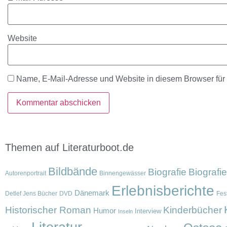
Website
Name, E-Mail-Adresse und Website in diesem Browser fü
Themen auf Literaturboot.de
Bildbände
Biografie
Biografi
Autorenportrait
Binnengewässer
Erlebnisberichte
Dänemark
Detlef Jens Bücher
DVD
Fest
Historischer Roman
Kinderbücher
Humor
Interview
Inseln