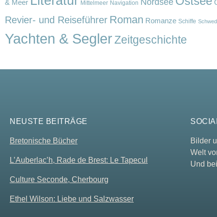
Literatur
Ostsee
Nordsee
& Meer
Mittelmeer
Navigation
Roman
Revier- und Reiseführer
Romanze
Schiffe
Schwed
Yachten & Segler
Zeitgeschichte
NEUSTE BEITRÄGE
SOCIA
Bretonische Bücher
Bilder
Welt vo
L’Auberlac’h, Rade de Brest: Le Tapecul
Und bei
Culture Seconde, Cherbourg
Ethel Wilson: Liebe und Salzwasser