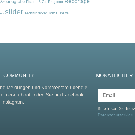
Reportage
Ozeanografie
Piraten & Co
Ratgeber
slider
Technik
ticker
Tom Cunliffe
en
L COMMUNITY
MONATLICHER
 und Meldungen und Kommentare über die
n Literaturboot finden Sie bei Facebook.
 Instagram.
Bitte lesen Sie hie
Datenschutzerklär