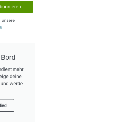
zu unsere
ng
.
 Bord
rdient mehr
Zeige deine
 und werde
lied