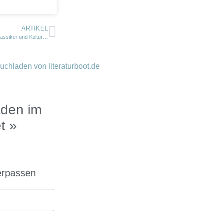
ARTIKEL
Klassiker und Kultur in Svendborg
den im
t »
erpassen