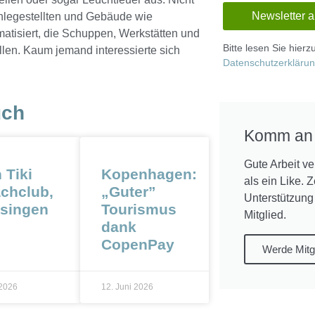
Anlegestellten und Gebäude wie
atisiert, die Schuppen, Werkstätten und
Bitte lesen Sie hier
len. Kaum jemand interessierte sich
Datenschutzerkläru
uch
Komm an
Gute Arbeit ve
 Tiki
Kopenhagen:
als ein Like. 
chclub,
„Guter”
Unterstützung
ssingen
Tourismus
Mitglied.
dank
CopenPay
Werde Mitg
 2026
12. Juni 2026