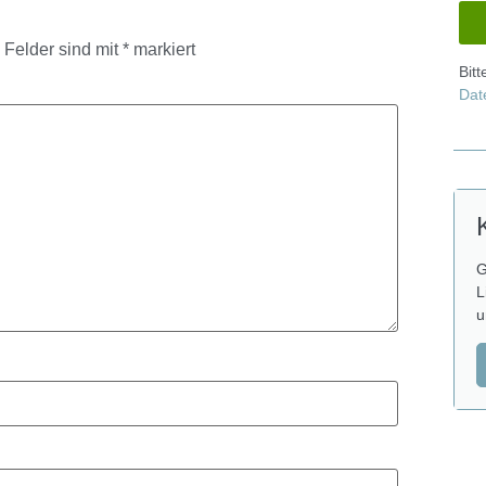
e Felder sind mit
*
markiert
Bit
Dat
G
L
u