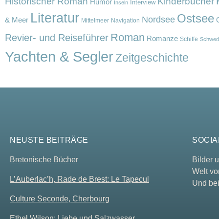
Historischer Roman
Kinderbücher
Humor
Interview
Inseln
Literatur
Ostsee
Nordsee
& Meer
Mittelmeer
Navigation
Roman
Revier- und Reiseführer
Romanze
Schiffe
Schwed
Yachten & Segler
Zeitgeschichte
NEUSTE BEITRÄGE
SOCIA
Bretonische Bücher
Bilder
Welt vo
L’Auberlac’h, Rade de Brest: Le Tapecul
Und bei
Culture Seconde, Cherbourg
Ethel Wilson: Liebe und Salzwasser