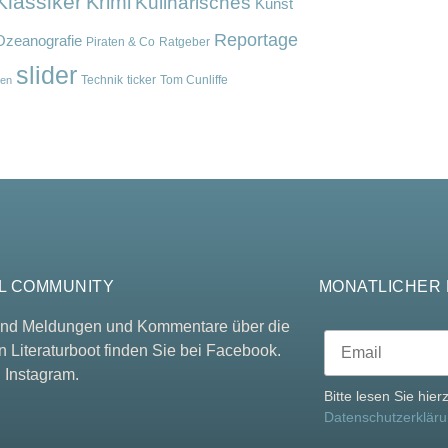
Klassiker
Krimi
Kulinarisches
Kunst
Reportage
Ozeanografie
Piraten & Co
Ratgeber
slider
Technik
ticker
Tom Cunliffe
en
L COMMUNITY
MONATLICHER
 und Meldungen und Kommentare über die
n Literaturboot finden Sie bei Facebook.
 Instagram.
Bitte lesen Sie hie
Datenschutzerklär