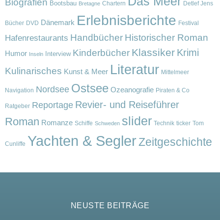
Das Meer
Biografien
Bootsbau
Chartern
Detlef Jens
Bretagne
Erlebnisberichte
Dänemark
Bücher
DVD
Festival
Handbücher
Historischer Roman
Hafenrestaurants
Klassiker
Krimi
Kinderbücher
Humor
Interview
Inseln
Literatur
Kulinarisches
Kunst & Meer
Mittelmeer
Ostsee
Nordsee
Ozeanografie
Navigation
Piraten & Co
Revier- und Reiseführer
Reportage
Ratgeber
slider
Roman
Romanze
Schiffe
Technik
ticker
Tom
Schweden
Yachten & Segler
Zeitgeschichte
Cunliffe
NEUSTE BEITRÄGE