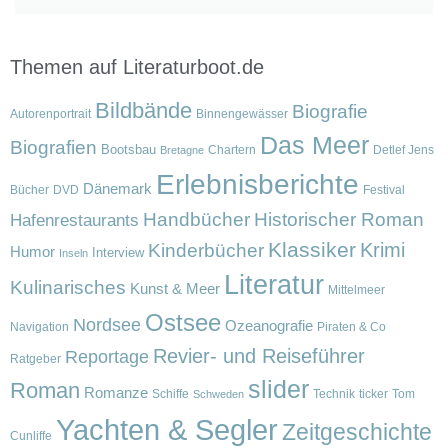
Themen auf Literaturboot.de
Bildbände
Biografie
Autorenportrait
Binnengewässer
Das Meer
Biografien
Bootsbau
Chartern
Detlef Jens
Bretagne
Erlebnisberichte
Dänemark
Bücher
DVD
Festival
Handbücher
Historischer Roman
Hafenrestaurants
Klassiker
Krimi
Kinderbücher
Humor
Interview
Inseln
Literatur
Kulinarisches
Kunst & Meer
Mittelmeer
Ostsee
Nordsee
Ozeanografie
Navigation
Piraten & Co
Revier- und Reiseführer
Reportage
Ratgeber
slider
Roman
Romanze
Schiffe
Technik
ticker
Tom
Schweden
Yachten & Segler
Zeitgeschichte
Cunliffe