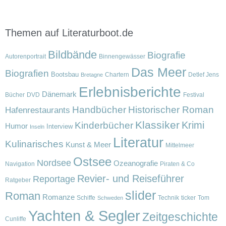
Themen auf Literaturboot.de
Bildbände
Biografie
Autorenportrait
Binnengewässer
Das Meer
Biografien
Bootsbau
Chartern
Detlef Jens
Bretagne
Erlebnisberichte
Dänemark
Bücher
DVD
Festival
Handbücher
Historischer Roman
Hafenrestaurants
Klassiker
Krimi
Kinderbücher
Humor
Interview
Inseln
Literatur
Kulinarisches
Kunst & Meer
Mittelmeer
Ostsee
Nordsee
Ozeanografie
Navigation
Piraten & Co
Revier- und Reiseführer
Reportage
Ratgeber
slider
Roman
Romanze
Schiffe
Technik
ticker
Tom
Schweden
Yachten & Segler
Zeitgeschichte
Cunliffe