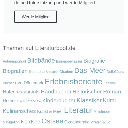
deine Unterstützung und werde Mitglied.
Werde Mitglied
Themen auf Literaturboot.de
Bildbände
Biografie
Autorenportrait
Binnengewässer
Das Meer
Biografien
Bootsbau
Chartern
Detlef Jens
Bretagne
Erlebnisberichte
Dänemark
Bücher
DVD
Festival
Handbücher
Historischer Roman
Hafenrestaurants
Klassiker
Krimi
Kinderbücher
Humor
Interview
Inseln
Literatur
Kulinarisches
Kunst & Meer
Mittelmeer
Ostsee
Nordsee
Ozeanografie
Navigation
Piraten & Co