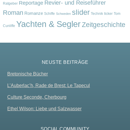
Revier- und Reiseführer
Reportage
Ratgeber
slider
Roman
Romanze
Schiffe
Technik
ticker
Tom
Schweden
Yachten & Segler
Zeitgeschichte
Cunliffe
NEUSTE BEITRÄGE
Bretonische Bücher
L’Auberlac’h, Rade de Brest: Le Tapecul
Culture Seconde, Cherbourg
Ethel Wilson: Liebe und Salzwasser
SOCIAL COMMUNITY