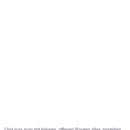
Und was man mit kleinen, offenen Booten alles anstellen