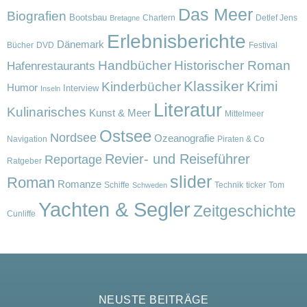
Das Meer
Biografien
Bootsbau
Chartern
Detlef Jens
Bretagne
Erlebnisberichte
Dänemark
Bücher
DVD
Festival
Handbücher
Historischer Roman
Hafenrestaurants
Klassiker
Krimi
Kinderbücher
Humor
Interview
Inseln
Literatur
Kulinarisches
Kunst & Meer
Mittelmeer
Ostsee
Nordsee
Ozeanografie
Navigation
Piraten & Co
Revier- und Reiseführer
Reportage
Ratgeber
slider
Roman
Romanze
Schiffe
Technik
ticker
Tom
Schweden
Yachten & Segler
Zeitgeschichte
Cunliffe
NEUSTE BEITRÄGE