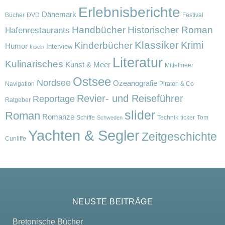
Erlebnisberichte
Dänemark
Bücher
DVD
Festival
Handbücher
Historischer Roman
Hafenrestaurants
Klassiker
Krimi
Kinderbücher
Humor
Interview
Inseln
Literatur
Kulinarisches
Kunst & Meer
Mittelmeer
Ostsee
Nordsee
Ozeanografie
Navigation
Piraten & Co
Revier- und Reiseführer
Reportage
Ratgeber
slider
Roman
Romanze
Schiffe
Technik
ticker
Tom
Schweden
Yachten & Segler
Zeitgeschichte
Cunliffe
NEUSTE BEITRÄGE
Bretonische Bücher