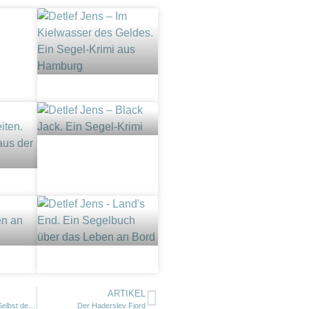
ARTIKEL
Seamus O’Grianna: Selbst der beste Plan
Der Haderslev Fjord