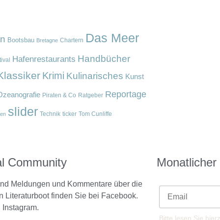
Das Meer
en
Bootsbau
Chartern
Bretagne
Handbücher
Hafenrestaurants
ival
Klassiker
Krimi
Kulinarisches
Kunst
Reportage
Ozeanografie
Piraten & Co
Ratgeber
slider
Technik
ticker
Tom Cunliffe
en
al Community
Monatlicher
 und Meldungen und Kommentare über die
n Literaturboot finden Sie bei Facebook.
 Instagram.
Bitte lesen Sie hie