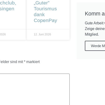
chclub,
„Guter”
ssingen
Tourismus
Komm a
dank
CopenPay
Gute Arbeit 
Zeige deine
Mitglied.
 2026
12. Juni 2026
Werde Mi
Felder sind mit
*
markiert