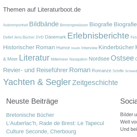
Themen auf Literaturboot.de
Bildbände
Biografie
Biografi
Autorenportrait
Binnengewässer
Erlebnisberichte
Dänemark
Detlef Jens Bücher
DVD
Fest
Historischer Roman
Kinderbücher
Humor
Interview
Inseln
Literatur
Ostsee
Nordsee
& Meer
Mittelmeer
Navigation
Roman
Revier- und Reiseführer
Romanze
Schiffe
Schwed
Yachten & Segler
Zeitgeschichte
Neuste Beiträge
Soci
Bretonische Bücher
Bilder
Welt vo
L’Auberlac’h, Rade de Brest: Le Tapecul
Und bei
Culture Seconde, Cherbourg