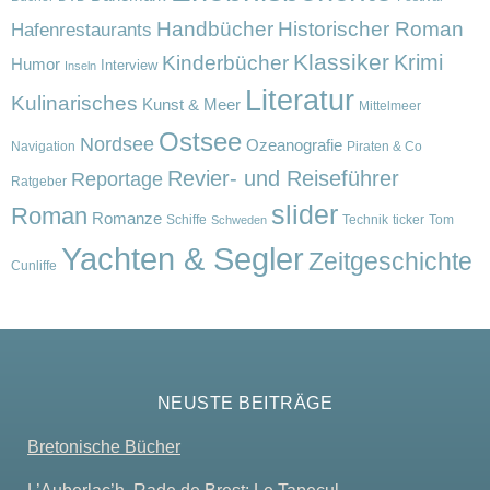
Handbücher
Historischer Roman
Hafenrestaurants
Klassiker
Krimi
Kinderbücher
Humor
Interview
Inseln
Literatur
Kulinarisches
Kunst & Meer
Mittelmeer
Ostsee
Nordsee
Ozeanografie
Navigation
Piraten & Co
Revier- und Reiseführer
Reportage
Ratgeber
slider
Roman
Romanze
Schiffe
Technik
ticker
Tom
Schweden
Yachten & Segler
Zeitgeschichte
Cunliffe
NEUSTE BEITRÄGE
Bretonische Bücher