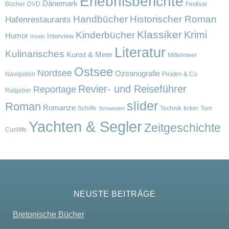
Erlebnisberichte
Dänemark
Bücher
DVD
Festival
Handbücher
Historischer Roman
Hafenrestaurants
Klassiker
Krimi
Kinderbücher
Humor
Interview
Inseln
Literatur
Kulinarisches
Kunst & Meer
Mittelmeer
Ostsee
Nordsee
Ozeanografie
Navigation
Piraten & Co
Revier- und Reiseführer
Reportage
Ratgeber
slider
Roman
Romanze
Schiffe
Technik
ticker
Tom
Schweden
Yachten & Segler
Zeitgeschichte
Cunliffe
NEUSTE BEITRÄGE
Bretonische Bücher