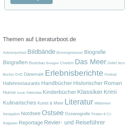
Themen auf Literaturboot.de
Bildbände
Biografie
Autorenportrait
Binnengewässer
Das Meer
Biografien
Bootsbau
Chartern
Detlef Jens
Bretagne
Erlebnisberichte
Dänemark
Bücher
DVD
Festival
Handbücher
Historischer Roman
Hafenrestaurants
Klassiker
Krimi
Kinderbücher
Humor
Interview
Inseln
Literatur
Kulinarisches
Kunst & Meer
Mittelmeer
Ostsee
Nordsee
Ozeanografie
Navigation
Piraten & Co
Revier- und Reiseführer
Reportage
Ratgeber