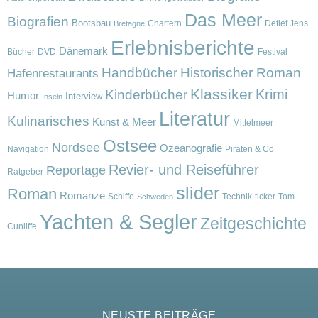
Das Meer
Biografien
Bootsbau
Chartern
Detlef Jens
Bretagne
Erlebnisberichte
Dänemark
Bücher
DVD
Festival
Handbücher
Historischer Roman
Hafenrestaurants
Klassiker
Krimi
Kinderbücher
Humor
Interview
Inseln
Literatur
Kulinarisches
Kunst & Meer
Mittelmeer
Ostsee
Nordsee
Ozeanografie
Navigation
Piraten & Co
Revier- und Reiseführer
Reportage
Ratgeber
slider
Roman
Romanze
Schiffe
Technik
ticker
Tom
Schweden
Yachten & Segler
Zeitgeschichte
Cunliffe
NEUSTE BEITRÄGE