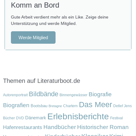
Komm an Bord
Gute Arbeit verdient mehr als ein Like. Zeige deine
Unterstützung und werde Mitglied.
Werde Mitglied
Themen auf Literaturboot.de
Bildbände
Biografie
Autorenportrait
Binnengewässer
Das Meer
Biografien
Bootsbau
Chartern
Detlef Jens
Bretagne
Erlebnisberichte
Dänemark
Bücher
DVD
Festival
Handbücher
Historischer Roman
Hafenrestaurants