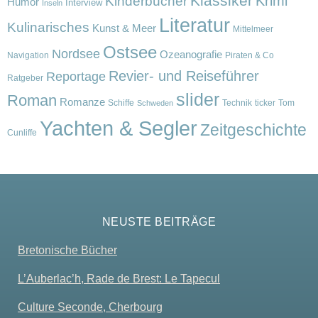
Klassiker
Krimi
Kinderbücher
Humor
Interview
Inseln
Literatur
Kulinarisches
Kunst & Meer
Mittelmeer
Ostsee
Nordsee
Ozeanografie
Navigation
Piraten & Co
Revier- und Reiseführer
Reportage
Ratgeber
slider
Roman
Romanze
Schiffe
Technik
ticker
Tom
Schweden
Yachten & Segler
Zeitgeschichte
Cunliffe
NEUSTE BEITRÄGE
Bretonische Bücher
L’Auberlac’h, Rade de Brest: Le Tapecul
Culture Seconde, Cherbourg