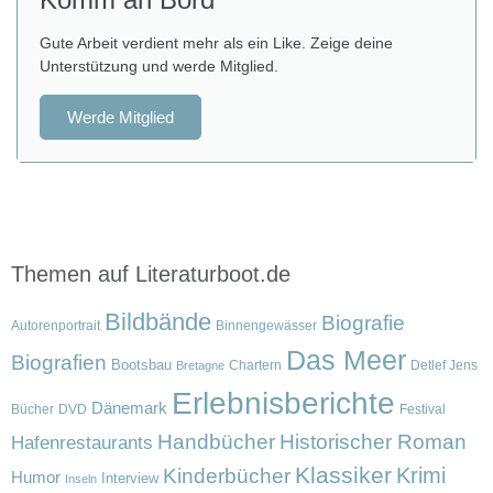
Gute Arbeit verdient mehr als ein Like. Zeige deine
Unterstützung und werde Mitglied.
Werde Mitglied
Themen auf Literaturboot.de
Bildbände
Biografie
Autorenportrait
Binnengewässer
Das Meer
Biografien
Bootsbau
Chartern
Detlef Jens
Bretagne
Erlebnisberichte
Dänemark
Bücher
DVD
Festival
Handbücher
Historischer Roman
Hafenrestaurants
Klassiker
Krimi
Kinderbücher
Humor
Interview
Inseln