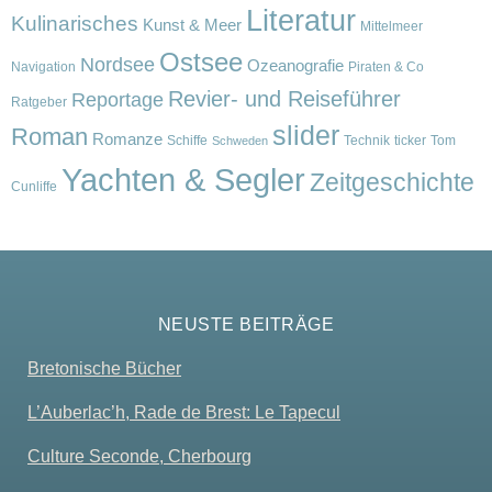
Literatur
Kulinarisches
Kunst & Meer
Mittelmeer
Ostsee
Nordsee
Ozeanografie
Navigation
Piraten & Co
Revier- und Reiseführer
Reportage
Ratgeber
slider
Roman
Romanze
Schiffe
Technik
ticker
Tom
Schweden
Yachten & Segler
Zeitgeschichte
Cunliffe
NEUSTE BEITRÄGE
Bretonische Bücher
L’Auberlac’h, Rade de Brest: Le Tapecul
Culture Seconde, Cherbourg